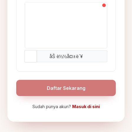
åŠ è½½å¤±è´¥
Daftar Sekarang
Sudah punya akun?
Masuk di sini