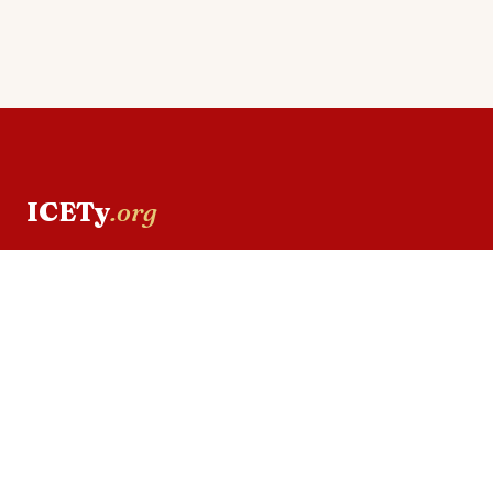
ICETy
.org
One stop digital learning platform —
membangun kompetensi SDM Indonesia
melalui pembelajaran yang relevan dan
bersertifikat.
EXPLORE