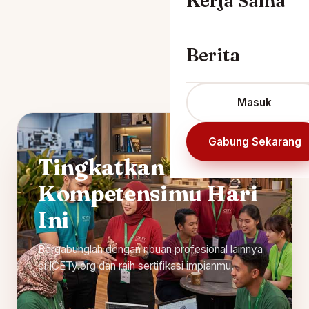
Kerja Sama
Berita
Masuk
Gabung Sekarang
Tingkatkan
Kompetensimu Hari
Ini
Bergabunglah dengan ribuan profesional lainnya
di ICETy.org dan raih sertifikasi impianmu.